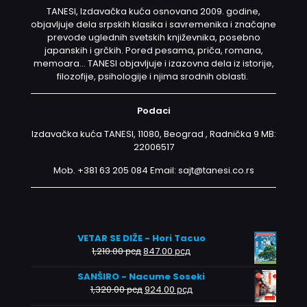
TANESI, Izdavačka kuća osnovana 2009. godine,
objavljuje dela srpskih klasika i savremenika i značajne
prevode uglednih svetskih književnika, posebno
japanskih i grčkih. Pored pesama, priča, romana,
memoara... TANESI objavljuje i izazovna dela iz istorije,
filozofije, psihologije i njima srodnih oblasti.
Podaci
Izdavačka kuća TANESI, 11080, Beograd , Radnička 9 MB:
22006517
Mob. +381 63 205 084 Email: sajt@tanesi.co.rs
VETAR SE DIŽE - Hori Tacuo
Originalna
Trenutna
1,210.00
рсд
847.00
рсд
cena
cena
je
je:
SANŠIRO - Nacume Soseki
Originalna
Trenutna
bila:
847.00 рсд.
1,320.00
рсд
924.00
рсд
cena
cena
1,210.00 рсд.