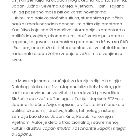
azijskih zemalja na obodu Tihog okeana, kao što su Kina,
Japan, Južna i Severna Koreja, Vijetnam, Filipini i Tajland.
Knjiga posebno može biti od koristi novinarima,
ljubiteljima dalekoistočnih kultura, studentima političkih
nauka i međunarodnih odnosa i mladim diplomatama.
Kao štivo koje sadrži mnoštvo informacija i komentara o
političkim, vojnim, ekonomskim i društvenim prilikama u
regionu, te govori i o odnosima pomenutih država sa SAD
i Rusijom, ona može biti interesantna za sve intelektualno
radoznale osobe željne znanja o važnijim zbivanjima u
svetu.
Ilja Musulin je srpski stručnjak za teoriju religije i religije
Dalekog istoka, koji živi u Japanu blizu četvrt veka, gde
radi kao novinar, univerzitetski predavač i prevodilac.
Služeći kao izveštač Tanjuga iz Tokija i dopisnik RTS-a iz
Japana i Istočne Azije, napisao je više stotina članaka o
politici, ekonomiji, društvu, kulturi, tehnologiji i istoriji
zemalja kao što su Japan, Kina, Republika Koreja i
Vijetnam. Autor je dela o tradicionalnoj i savremenoj
kulturi i društvu
Japan iznutra
,
Fascinantni Japan
i
Knjiga
o Japanu
.