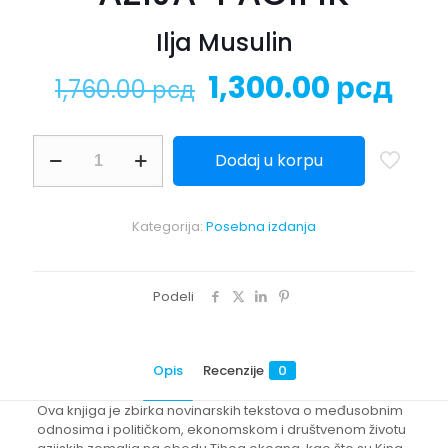
Ilja Musulin
Originalna
Tre
1,300.00
рсд
1,760.00
рсд
cena
ce
je
je:
AZIJA-
Dodaj u korpu
PACIFIK
bila:
1,3
količina
1,760.00 рсд.
Kategorija:
Posebna izdanja
Podeli
Opis
Recenzije
0
Ova knjiga je zbirka novinarskih tekstova o međusobnim
odnosima i političkom, ekonomskom i društvenom životu