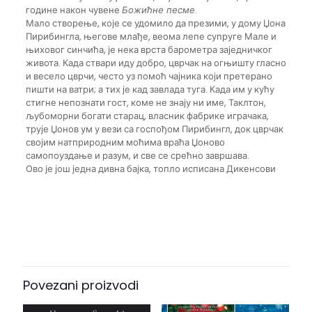
године након чувене
Божићне песме
.
Мало створење, које се удомило да презими, у дому Џона
Пирибингла, његове млађе, веома лепе супруге Мале и
њиховог синчића, је нека врста барометра заједничког
живота. Када ствари иду добро, цврчак на огњишту гласно
и весело цврчи, често уз помоћ чајника који претерано
пишти на ватри; а тих је кад завлада туга. Када им у кућу
стигне непознати гост, коме не знају ни име, Таклтон,
љубоморни богати старац, власник фабрике играчака,
трује Џонов ум у вези са госпођом Пирибингл, док цврчак
својим натприродним моћима враћа Џоново
самопоуздање и разум, и све се срећно завршава.
Ово је још једна дивна бајка, топло исписана Дикенсови
Recenzije
Još nema komentara.
Budite prvi koji će napisati recenziju
za „CVRČAK NA OGNJIŠTU – Čarls
Povezani proizvodi
Dikens“