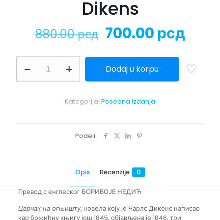
Dikens
Originalna
Tren
700.00
рсд
880.00
рсд
cena
cen
je
je:
CVRČAK
Dodaj u korpu
NA
bila:
700.
OGNJIŠTU
880.00 рсд.
-
Čarls
Kategorija:
Posebna izdanja
Dikens
količina
Podeli
Opis
Recenzije
0
Превод с енглеског БОРИВОЈЕ НЕДИЋ
Цврчак на огњишту
, новела коју је Чарлс Дикенс написао
као божићну књигу још 1845, објављена је 1846, три