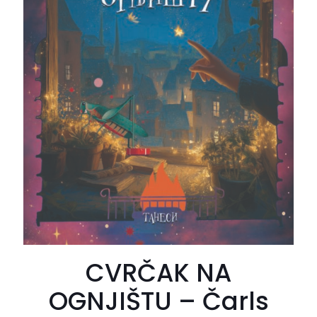
CVRČAK NA
OGNJIŠTU – Čarls