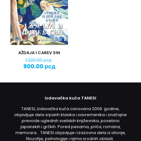
Sačuvaj moje ime, e-poštu i veb mesto u ovom
pregledaču veba za sledeći put kada komentarišem.
AŽDAJA I CAREV SIN
Originalna
1,320.00
рсд
cena
Trenutna
900.00
рсд
je
cena
bila:
je:
1,320.00 рсд.
900.00 рсд.
Izdavačka kuća TANESI
TANESI, Izdavačka kuća osnovana 2009. godine,
objavljuje dela srpskih klasika i savremenika i značajne
prevode uglednih svetskih književnika, posebno
japanskih i grčkih. Pored pesama, priča, romana,
memoara... TANESI objavljuje i izazovna dela iz istorije,
filozofije, psihologije i njima srodnih oblasti.